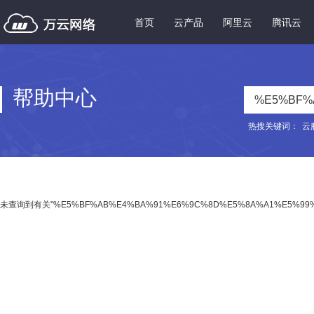
首页
云产品
阿里云
腾讯云
帮助中心
热搜关键词：
云
未查询到有关"%E5%BF%AB%E4%BA%91%E6%9C%8D%E5%8A%A1%E5%99