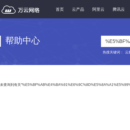
首页
云产品
阿里云
腾讯云
帮助中心
热搜关键词：
云
未查询到有关"%E5%BF%AB%E4%BA%91%E6%9C%8D%E5%8A%A1%E5%99%