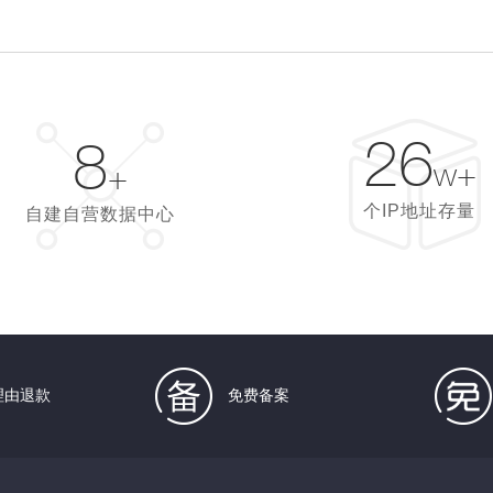
26
8
w+
+
个IP地址存量
自建自营数据中心
理由退款
免费备案