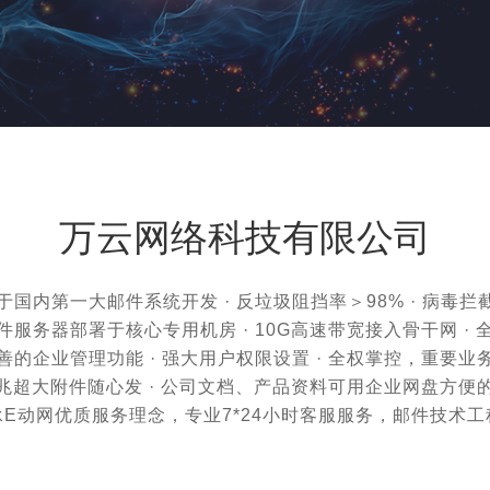
万云网络科技有限公司
国内第一大邮件系统开发 · 反垃圾阻挡率＞98% · 病毒拦截
件服务器部署于核心专用机房 · 10G高速带宽接入骨干网 · 
善的企业管理功能 · 强大用户权限设置 · 全权掌控，重要业
兆超大附件随心发 · 公司文档、产品资料可用企业网盘方便
E动网优质服务理念，专业7*24小时客服服务，邮件技术