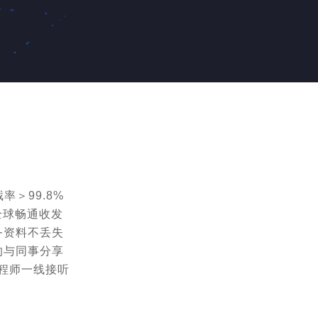
率＞99.8%
全球畅通收发
务资料不丢失
的与同事分享
工程师一线接听