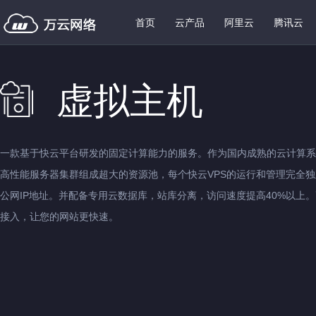
首页
云产品
阿里云
腾讯云
虚拟主机
一款基于快云平台研发的固定计算能力的服务。作为国内成熟的云计算系
高性能服务器集群组成超大的资源池，每个快云VPS的运行和管理完全
公网IP地址。并配备专用云数据库，站库分离，访问速度提高40%以上
接入，让您的网站更快速。