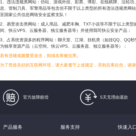
1、违法违规类网站：仿站、游戏外挂、彩票、博彩、在线棋牌、法轮功
息、管制刀具、军警用品等包含但不限于以上类型的所有违法违规类网站
至国家公共信息网络安全监察支队！
2、易受攻击类网站：成人用品、减肥丰胸、TXT小说等不限于以上类型
间、快云VPS、云服务器、独立服务器等）并使用我司快云安全产品；
3、占系统资源多的程序网站：聊天室、江湖、挂机类（如挂QQ、QQ秒
为独享资源产品（云空间、快云VPS、云服务器、独立服务器等）；
若有违规或频繁受攻击，则域名将被拉黑。
为了营造良好的互联网环境，请大家遵守上述规定，否则后果自负，谢谢
官方故障赔偿
5天无理由退款
产品服务
服务支持
快速入