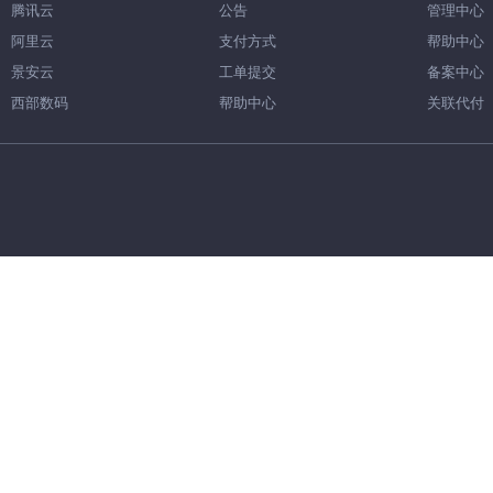
腾讯云
公告
管理中心
阿里云
支付方式
帮助中心
景安云
工单提交
备案中心
西部数码
帮助中心
关联代付