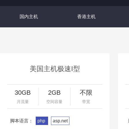
国内主机
香港主机
美国主机极速I型
30GB
2GB
不限
月流量
空间容量
带宽
脚本语言：
php
asp.net