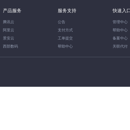
产品服务
服务支持
快速入
腾讯云
公告
管理中心
阿里云
支付方式
帮助中心
景安云
工单提交
备案中心
西部数码
帮助中心
关联代付