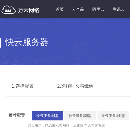
首页
云产品
阿里云
腾讯云
快云服务器
1.选择配置
2.选择时长与镜像
推荐配置：
快云服务器Ⅰ型
快云服务器Ⅱ型
快云服务器Ⅲ型
适合用户：静态展示类网站，企业站 个人博客首选