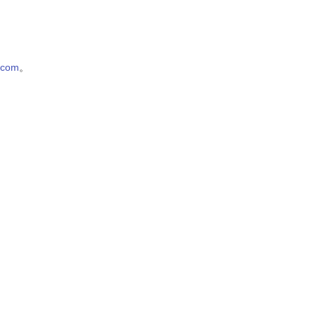
.com
。