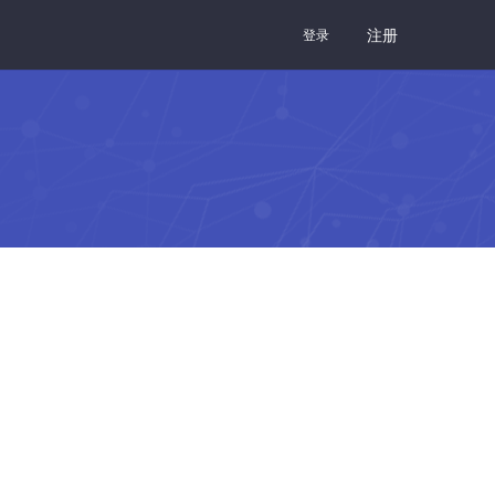
注册
登录