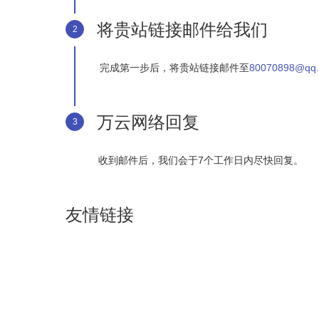
将贵站链接邮件给我们
2
完成第一步后，将贵站链接邮件至
80070898@qq
万云网络回复
3
收到邮件后，我们会于7个工作日内尽快回复。
友情链接