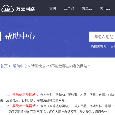
首页
云产品
阿里云
腾讯云
帮助中心
热搜关键词：
云
首页
>
帮助中心
> 请问快云vps不能放哪些内容的网站？
1、违法信息类网站：
含六合彩、法轮功、黄赌毒、木马、病毒、色情、非法
骗、反动信息、管制刀具、军警用品等类型网站；
2、易受攻击类网站：
低俗（含擦边球网站）、成人用品、游戏外挂、彩票、
为了营造良好的互联网环境，请广大用户自觉遵守、爱人爱己，谢谢合作！