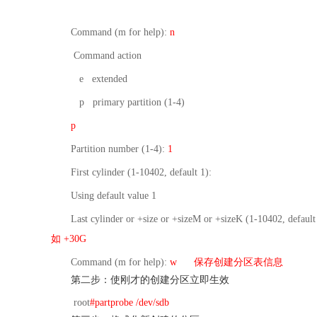
Command (m for help):
n
Command action
e extended
p primary partition (1-4)
p
Partition number (1-4):
1
First cylinder (1-10402, default 1):
Using default value 1
Last cylinder or +size or +sizeM or +sizeK (1-10402, defaul
如 +30G
Command (m for help):
w 保存创建分区表信息
第二步：使刚才的创建分区立即生效
root
#partprobe /dev/sdb