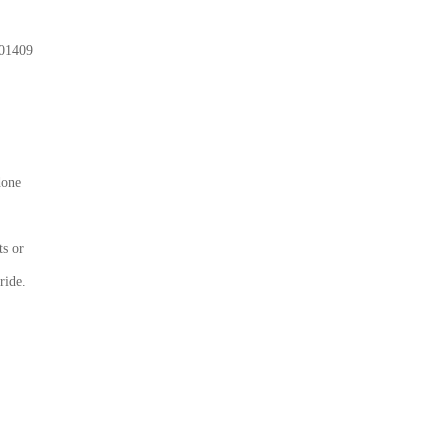
01409
done
ts or
ride.