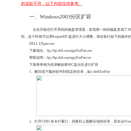
的实际不符，以下内容仅供参考。
一、Windows2003分区扩容
点击升级后打开系统的磁盘管理器，发现第一块的磁盘变成了30G或
间，这个时候可以用Extpart对C盘进行大小调整，请在执行如下的
DELL EXpart.exe
下载地址：ftp://ftp.dell.com/app/ExtPart.exe
帮助说明：
ftp://ftp.dell.com/app/ExtPart.txt
下面将举例为你讲解如果对C盘分区进行扩容
1、解压缩下载的软件到指定的目录，如c:\dell\ExtPart
2、打开CMD 命令行窗口，切换到上面解压缩的目录，双击运行extpa