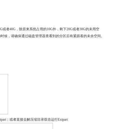
者40G，除原来系统占用的10G外，剩下20G或者30G的未用空
操作的时候，请确保通过磁盘管理器查看到的分区后有紧跟着的未余空间。
rt；或者直接去解压缩目录双击运行Extpart