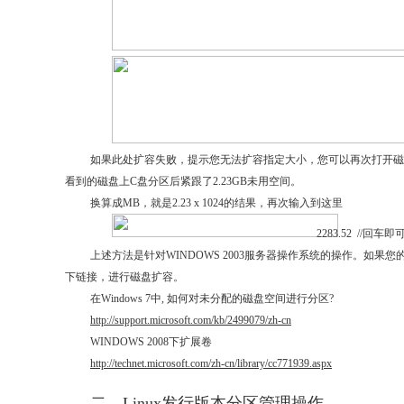
如果此处扩容失败，提示您无法扩容指定大小，您可以再次打开磁
看到的磁盘上C盘分区后紧跟了2.23GB未用空间。
换算成MB，就是2.23 x 1024的结果，再次输入到这里
2283.52 //回车即
上述方法是针对WINDOWS 2003服务器操作系统的操作。如果您的系
下链接，进行磁盘扩容。
在Windows 7中, 如何对未分配的磁盘空间进行分区?
http://support.microsoft.com/kb/2499079/zh-cn
WINDOWS 2008下扩展卷
http://technet.microsoft.com/zh-cn/library/cc771939.aspx
二、Linux发行版本分区管理操作