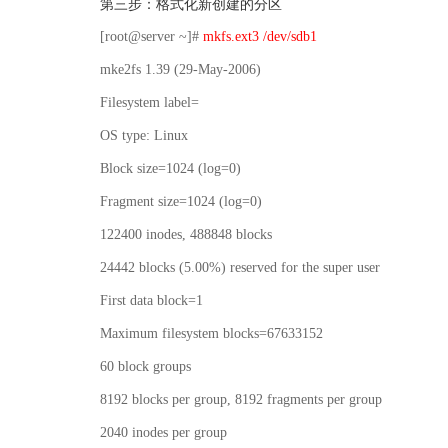
第三步：格式化新创建的分区
[root@server ~]#
mkfs.ext3 /dev/sdb1
mke2fs 1.39 (29-May-2006)
Filesystem label=
OS type: Linux
Block size=1024 (log=0)
Fragment size=1024 (log=0)
122400 inodes, 488848 blocks
24442 blocks (5.00%) reserved for the super user
First data block=1
Maximum filesystem blocks=67633152
60 block groups
8192 blocks per group, 8192 fragments per group
2040 inodes per group