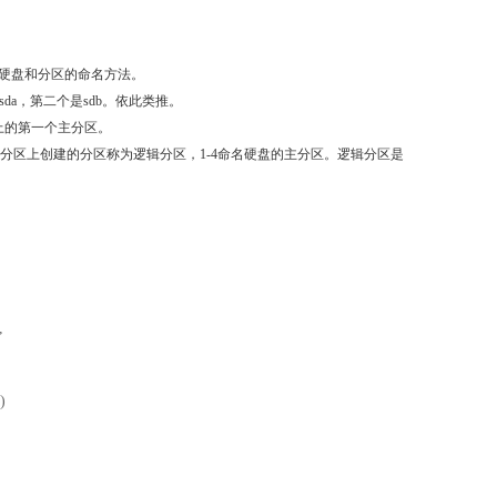
统下对硬盘和分区的命名方法。
是sda，第二个是sdb。依此类推。
备上的第一个主分区。
区上创建的分区称为逻辑分区，1-4命名硬盘的主分区。逻辑分区是
,
)