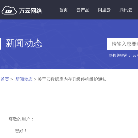
首页
云产品
阿里云
腾讯云
新闻动态
热搜关键词：
云
首页
>
新闻动态
> 关于云数据库内存升级停机维护通知
尊敬的用户：
您好！