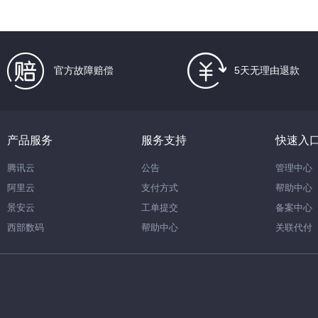
官方故障赔偿
5天无理由退款
产品服务
服务支持
快速入
腾讯云
公告
管理中心
阿里云
支付方式
帮助中心
景安云
工单提交
备案中心
西部数码
帮助中心
关联代付